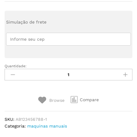
Simulação de frete
Quantidade:
Maquina
Manual
de
Envase
02
Compare
Browse
Bicos
Pead
30mm
SKU:
AB123456788-1
quantity
Categoria:
maquinas manuais