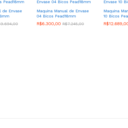
l de Envase
Maquina Manual de Envase
Maquina Man
d18mm
04 Bicos Pead18mm
10 Bicos P
R$
6.300,00
R$
12.689,0
$
9.694,00
R$
7.245,00