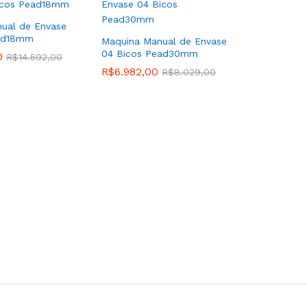
ual de Envase
ead18mm
Maquina Manual de Envase
04 Bicos Pead30mm
0
R$
14.592,00
R$
6.982,00
R$
8.029,00