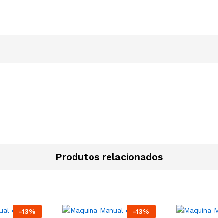
Produtos relacionados
-
13
%
-
13
%