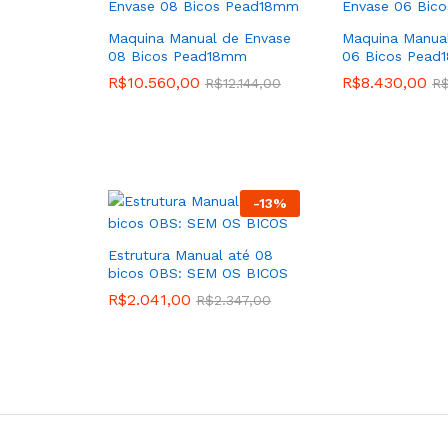
Maquina Manual de Envase
Maquina Manua
08 Bicos Pead18mm
06 Bicos Pea
R$
10.560,00
R$
8.430,00
R$
12.144,00
R
-
13
%
Estrutura Manual até 08
bicos OBS: SEM OS BICOS
R$
2.041,00
R$
2.347,00