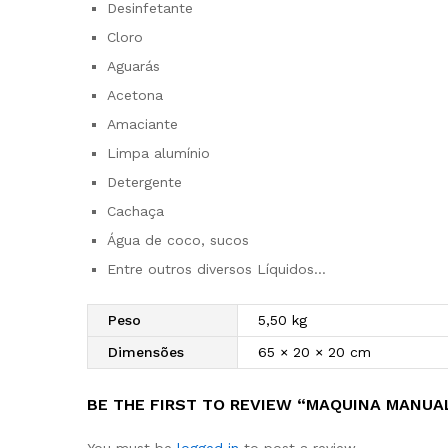
Desinfetante
Cloro
Aguarás
Acetona
Amaciante
Limpa alumínio
Detergente
Cachaça
Água de coco, sucos
Entre outros diversos Líquidos…
Peso
5,50 kg
Dimensões
65 × 20 × 20 cm
BE THE FIRST TO REVIEW “MAQUINA MANUAL
You must be
logged in
to post a review.