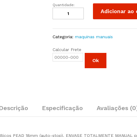
Quantidade:
Maquina
Adicionar ao 
Manual
de
Envase
02
Categoria:
maquinas manuais
Bicos
Pead
Calcular Frete
18mm
quantity
Ok
Descrição
Especificação
Avaliações (0
 Bicos PEAD 18mm (auto-stop). ENVASE TOTALMENTE MANUAL por