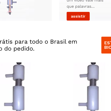
um vídeo vale mais
que palavras…
assistir
rátis para todo o Brasil em
ES
BI
o do pedido.