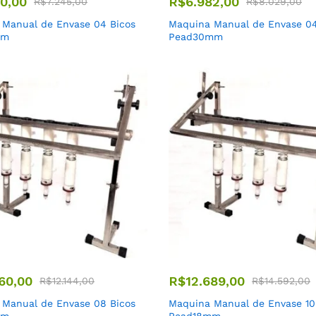
00,00
R$
6.982,00
R$
7.245,00
R$
8.029,00
 Manual de Envase 04 Bicos
Maquina Manual de Envase 04
mm
Pead30mm
60,00
R$
12.689,00
R$
12.144,00
R$
14.592,00
 Manual de Envase 08 Bicos
Maquina Manual de Envase 10