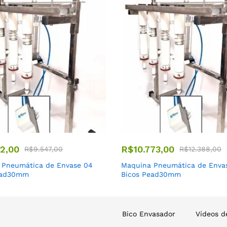
02,00
R$
10.773,00
R$
9.547,00
R$
12.388,00
 Pneumática de Envase 04
Maquina Pneumática de Enva
ead30mm
Bicos Pead30mm
Bico Envasador
Vídeos d