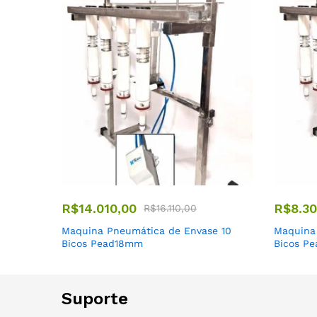
R$
14.010,00
R$
8.3
R$
16.110,00
Maquina Pneumática de Envase 10
Maquina
Bicos Pead18mm
Bicos P
Suporte