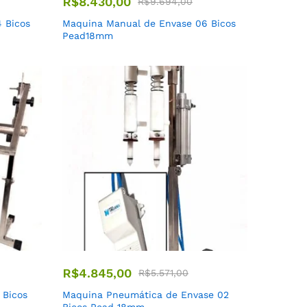
R$
8.430,00
R$
9.694,00
 Bicos
Maquina Manual de Envase 06 Bicos
Pead18mm
R$
4.845,00
R$
5.571,00
 Bicos
Maquina Pneumática de Envase 02