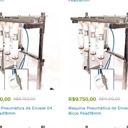
mm
Pead18mm
0,00
R$
9.750,00
R$
8.763,00
R$
11.212,00
 Pneumática de Envase 04
Maquina Pneumática de Enva
ead18mm
Bicos Pead18mm