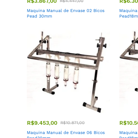
R$
3.867,00
R$
6.3
R$
4.447,00
Maquina Manual de Envase 02 Bicos
Maquina
Pead 30mm
Pead18
R$
9.453,00
R$
10.5
R$
10.871,00
Maquina Manual de Envase 06 Bicos
Maquina