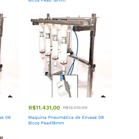
Bicos Pead 18mm
R$
11.431,00
R$
13.012,00
se 06
Maquina Pneumática de Envase 08
Bicos Pead18mm