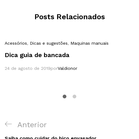
Posts Relacionados
Acessórios
,
Dicas e sugestões
,
Maquinas manuais
Dica guia de bancada
24 de agosto de 2019
por
Valdionor
Navegação
Postagem
Anterior
de
anterior
Saiba como cuidar do bico envasador